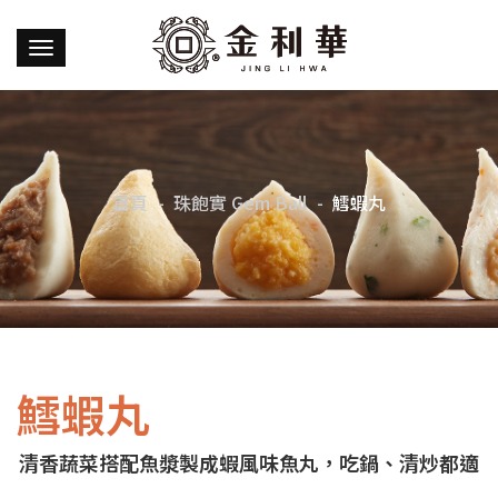
首頁
珠飽實 Gem Ball
鱈蝦丸
鱈蝦丸
清香蔬菜搭配魚漿製成蝦風味魚丸，吃鍋、清炒都適