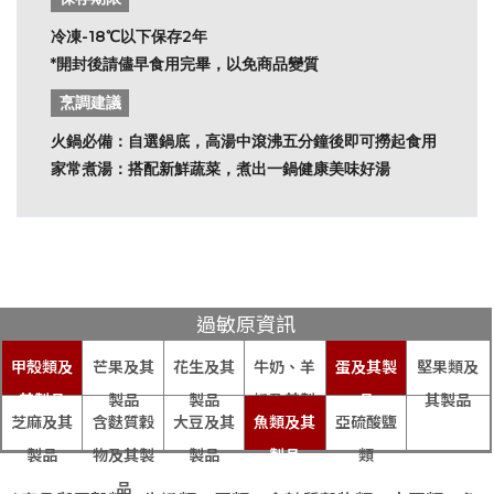
冷凍-18℃以下保存2年
*開封後請儘早食用完畢，以免商品變質
烹調建議
火鍋必備：自選鍋底，高湯中滾沸五分鐘後即可撈起食用
家常煮湯：搭配新鮮蔬菜，煮出一鍋健康美味好湯
過敏原資訊
甲殼類及
芒果及其
花生及其
牛奶、羊
蛋及其製
堅果類及
其製品
製品
製品
奶及其製
品
其製品
芝麻及其
含麩質穀
大豆及其
魚類及其
亞硫酸鹽
品
製品
物及其製
製品
製品
類
品