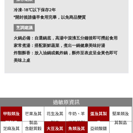
冷凍-18℃以下保存2年
*開封後請儘早食用完畢，以免商品變質
烹調建議
火鍋必備：自選鍋底，高湯中滾沸五分鐘後即可撈起食用
家常煮湯：搭配新鮮蔬菜，煮出一鍋健康美味好湯
炸類酥香：放入油鍋或氣炸鍋，酥炸至表皮呈金黃色即可
美味上桌
過敏原資訊
甲殼類及
芒果及其
花生及其
牛奶、羊
蛋及其製
堅果類及
其製品
製品
製品
奶及其製
品
其製品
芝麻及其
含麩質穀
大豆及其
魚類及其
亞硫酸鹽
品