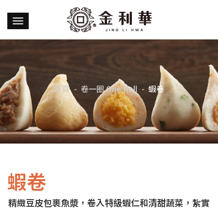
首頁
卷一圈 One Roll
蝦卷
蝦卷
精緻豆皮包裹魚漿，卷入特級蝦仁和清甜蔬菜，紮實