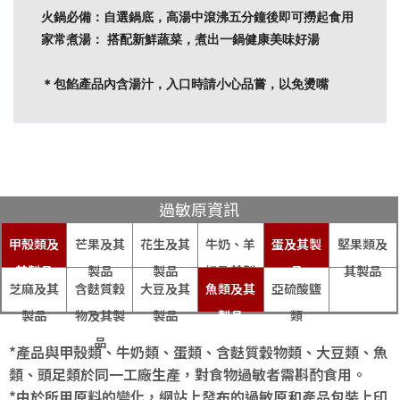
火鍋必備：自選鍋底，高湯中滾沸五分鐘後即可撈起食用
家常煮湯： 搭配新鮮蔬菜，煮出一鍋健康美味好湯
＊包餡產品內含湯汁，入口時請小心品嘗，以免燙嘴
過敏原資訊
甲殼類及
芒果及其
花生及其
牛奶、羊
蛋及其製
堅果類及
其製品
製品
製品
奶及其製
品
其製品
芝麻及其
含麩質穀
大豆及其
魚類及其
亞硫酸鹽
品
製品
物及其製
製品
製品
類
品
*產品與甲殼類、牛奶類、蛋類、含麩質穀物類、大豆類、魚
類、頭足類於同一工廠生產，對食物過敏者需斟酌食用。
*由於所用原料的變化，網站上發布的過敏原和產品包裝上印