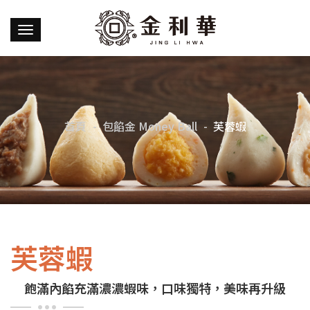
首頁
包餡金 Money Ball
芙蓉蝦
芙蓉蝦
飽滿內餡充滿濃濃蝦味，口味獨特，美味再升級