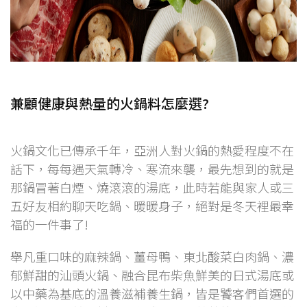
兼顧健康與熱量的火鍋料怎麼選?
火鍋文化已傳承千年，亞洲人對火鍋的熱愛程度不在
話下，每每遇天氣轉冷、寒流來襲，最先想到的就是
那鍋冒著白煙、燒滾滾的湯底，此時若能與家人或三
五好友相約聊天吃鍋、暖暖身子，絕對是冬天裡最幸
福的一件事了!
舉凡重口味的麻辣鍋、薑母鴨、東北酸菜白肉鍋、濃
郁鮮甜的汕頭火鍋、融合昆布柴魚鮮美的日式湯底或
以中藥為基底的溫養滋補養生鍋，皆是饕客們首選的