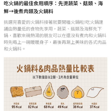
吃火鍋的最佳食用順序：先燙蔬菜、菇類、海
鮮→後煮肉類及火鍋料
挑選完喜愛的火鍋料接著就要開嗑火鍋啦!吃火鍋建
議由熱量低的食物先享用，蔬菜、菇類及海鮮先下
鍋，喜歡來碗熱湯的朋友可以在還沒有煮肉和火鍋料
時先喝上一碗暖暖身子，最後再涮上美味的各式肉品
和火鍋料。