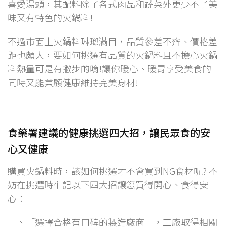
喜愛湯頭，其配料除了各式肉品和蔬菜外更少不了美
味又有特色的火鍋料!
不過市面上火鍋料琳瑯滿目，品質參差不齊、價格差
距也頗大，要如何挑選有品質的火鍋料且不擔心火鍋
料熱量可是有撇步的唷!讓你暖心、暖胃享受美食的
同時又能兼顧健康維持完美身材!
食藥署建議的健康挑選四大招，讓民眾食的安
心又健康
購買火鍋料時，該如何挑選才不會買到NG食材呢? 不
妨在挑選時牢記以下四大招讓您買得開心、食得安
心：
一、「選擇合格有口碑的製造廠商」，工廠取得相關