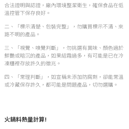
合法證明與認證，廠內環境整潔衛生，確保食品在低
溫控管下保存良好。
二、「標示清楚、包裝完整」，勿購買標示不清、來
路不明的產品。
三、「視覺、嗅覺判斷」，勿挑選有異味、顏色過於
鮮艷或暗沉的產品，如果結霜過多，有可能是已在冷
凍櫃裡存放許久的徵兆。
四、「常理判斷」，如宣稱未添加防腐劑，卻能常溫
或冷藏保存許久，都可能是問題產品，切勿選購。
火鍋料熱量計算!