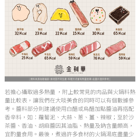
若擔心攝取過多熱量 ，附上較常見的肉品與火鍋料熱
量比較表，讓我們在大啖美食的同時可以有個數據參
考。醬料部分則建議使用白醋或烏醋加點醬油再搭配
香辛料，如：蘿蔔泥、大蒜、蔥、薑、辣椒；至於沙
茶醬、香油、胡麻醬因其油脂、熱量及鈉含量頗高，
宜酌量食用。最後，煮過許多食材的火鍋湯底盡量少