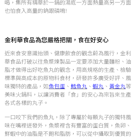
喝，集所有精華於一鍋的湯底一方面熱量高另一方面
也怕食入高量的鈉跟磷唷!
金利華食品為您嚴格把關，食在好安心
近來食安意識抬頭、健康飲食的觀念蔚為風行，金利
華食品打破以往魚漿煉製品一定要添加大量麵粉、油
脂才做得出好吃魚丸的觀念，用高規格的生產、檢驗
標準與高成本的原物料食材，研發許多廣受好評、風
味獨特的產品，如
魚包蛋
、
鱈魚丸
、
蝦丸
、
黃金丸
等
美味火鍋料，以讓消費者「食」的安心為宗旨來生產
各式各樣的丸子。
一口咬下我們的魚丸，除了專屬於每顆丸子的獨特風
味在嘴裡迸發外，魚漿裡含有豐富的蛋白質，魚卵、
鮮蝦中的油脂是不飽和脂肪，可以從中攝取到優質的